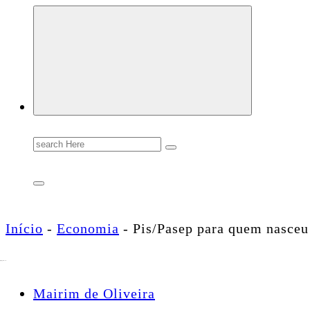
Conectando você às notícias do Brasil e do mundo com rapidez e confiabilidade.
Search
for:
Início
-
Economia
-
Pis/Pasep para quem nasceu
Mairim de Oliveira