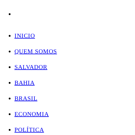
Conectando você às notícias do Brasil e do mundo com rapidez e confiabilidade.
Skip
to
INICIO
content
QUEM SOMOS
SALVADOR
BAHIA
BRASIL
ECONOMIA
POLÍTICA