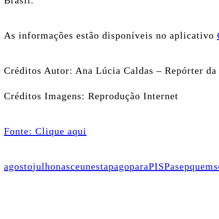
Brasil.
As informações estão disponíveis no aplicativo
Créditos Autor: Ana Lúcia Caldas – Repórter da
Créditos Imagens: Reprodução Internet
Fonte: Clique aqui
agosto
julho
nasceu
nesta
pago
para
PISPasep
quem
s