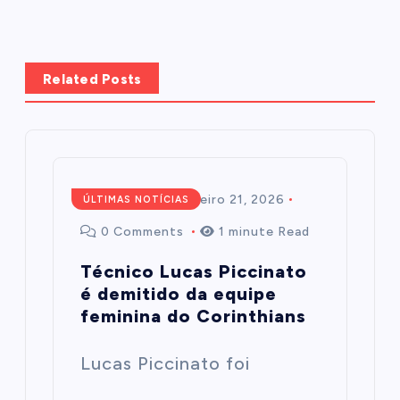
Related Posts
Redação
fevereiro 21, 2026
ÚLTIMAS NOTÍCIAS
0 Comments
1 minute Read
Técnico Lucas Piccinato
é demitido da equipe
feminina do Corinthians
Lucas Piccinato foi