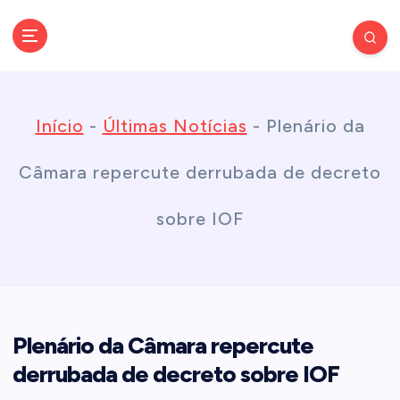
S
k
Conectando você às notícias do Brasil e do mundo com rapidez e
confiabilidade.
i
Início
-
Últimas Notícias
-
Plenário da
p
Câmara repercute derrubada de decreto
t
sobre IOF
o
c
Plenário da Câmara repercute
o
derrubada de decreto sobre IOF
n