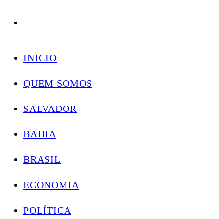
Conectando você às notícias do Brasil e do mundo com rapidez e confiabilidade.
Skip
to
INICIO
content
QUEM SOMOS
SALVADOR
BAHIA
BRASIL
ECONOMIA
POLÍTICA