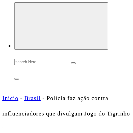
Conectando você às notícias do Brasil e do mundo com rapidez e confiabilidade.
Search
for:
Início
-
Brasil
-
Polícia faz ação contra
influenciadores que divulgam Jogo do Tigrinho