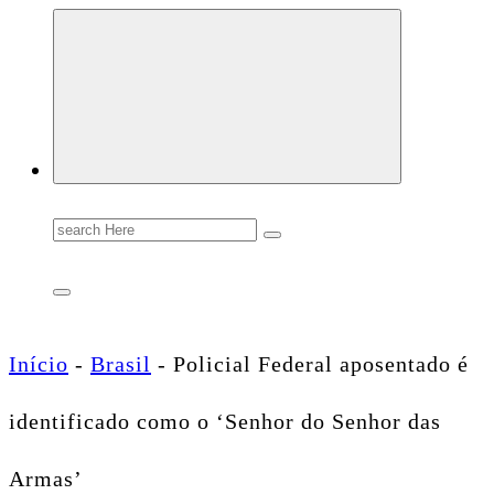
Conectando você às notícias do Brasil e do mundo com rapidez e confiabilidade.
Search
for:
Início
-
Brasil
-
Policial Federal aposentado é
identificado como o ‘Senhor do Senhor das
Armas’