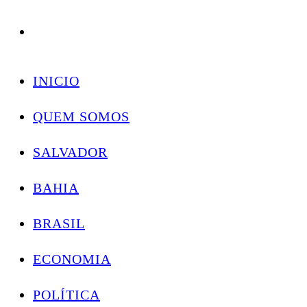
Conectando você às notícias do Brasil e do mundo com rapidez e confiabilidade.
Skip
to
INICIO
content
QUEM SOMOS
SALVADOR
BAHIA
BRASIL
ECONOMIA
POLÍTICA