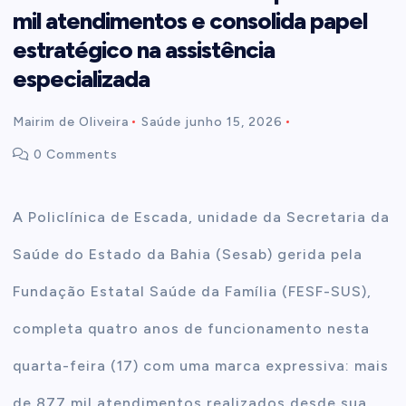
mil atendimentos e consolida papel
t
estratégico na assistência
especializada
e
Mairim de Oliveira
Saúde
junho 15, 2026
n
0 Comments
t
A Policlínica de Escada, unidade da Secretaria da
Saúde do Estado da Bahia (Sesab) gerida pela
Fundação Estatal Saúde da Família (FESF-SUS),
completa quatro anos de funcionamento nesta
quarta-feira (17) com uma marca expressiva: mais
de 877 mil atendimentos realizados desde sua