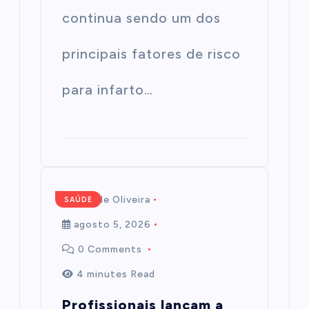
continua sendo um dos
principais fatores de risco
para infarto…
Mairim de Oliveira
SAÚDE
agosto 5, 2026
0 Comments
4 minutes Read
Profissionais lançam a