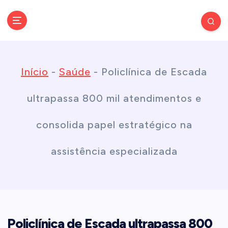
S
k
Conectando você às notícias do Brasil e do mundo com rapidez e
confiabilidade.
i
Início
-
Saúde
-
Policlínica de Escada
p
ultrapassa 800 mil atendimentos e
t
consolida papel estratégico na
o
assistência especializada
c
o
Policlínica de Escada ultrapassa 800
n