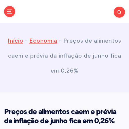
S
k
Conectando você às notícias do Brasil e do mundo com rapidez e
confiabilidade.
i
Início
-
Economia
-
Preços de alimentos
p
caem e prévia da inflação de junho fica
t
em 0,26%
o
c
Preços de alimentos caem e prévia
o
da inflação de junho fica em 0,26%
n