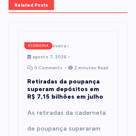
Related Posts
Mairim de Oliveira
ECONOMIA
agosto 7, 2026
0 Comments
2 minutes Read
Retiradas da poupança
superam depósitos em
R$ 7,15 bilhões em julho
As retiradas da caderneta
de poupança superaram