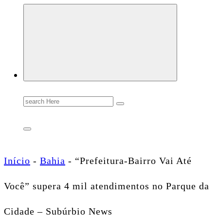
Conectando você às notícias do Brasil e do mundo com rapidez e confiabilidade.
Search
for:
Início
-
Bahia
-
“Prefeitura-Bairro Vai Até
Você” supera 4 mil atendimentos no Parque da
Cidade – Subúrbio News