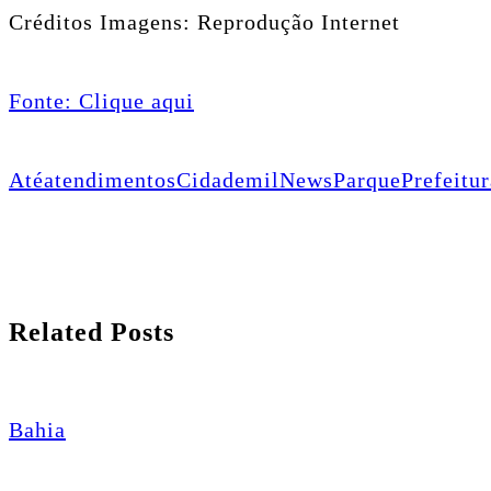
Créditos Imagens: Reprodução Internet
Fonte: Clique aqui
Até
atendimentos
Cidade
mil
News
Parque
Prefeitu
Related Posts
Bahia