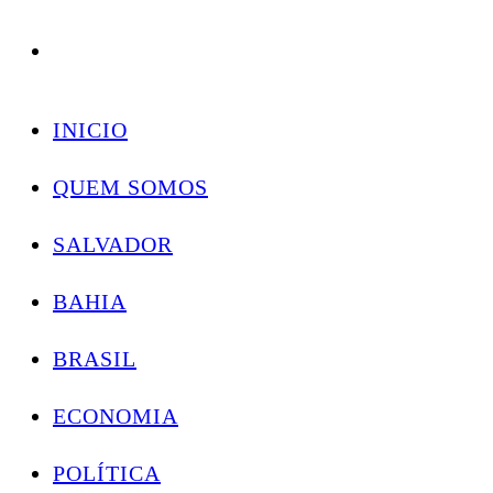
Conectando você às notícias do Brasil e do mundo com rapidez e confiabilidade.
Skip
to
INICIO
content
QUEM SOMOS
SALVADOR
BAHIA
BRASIL
ECONOMIA
POLÍTICA