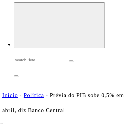
Conectando você às notícias do Brasil e do mundo com rapidez e confiabilidade.
Search
for:
Início
-
Política
-
Prévia do PIB sobe 0,5% em
abril, diz Banco Central