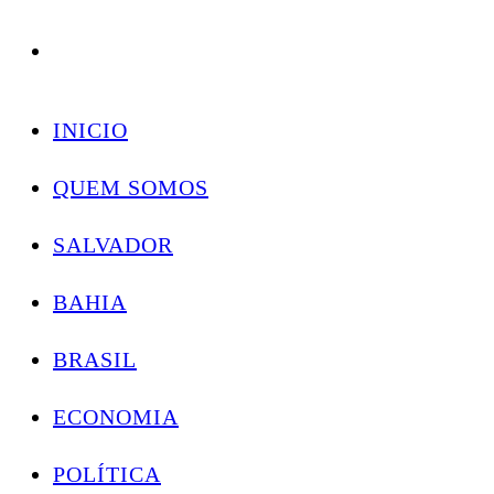
Conectando você às notícias do Brasil e do mundo com rapidez e confiabilidade.
Skip
to
INICIO
content
QUEM SOMOS
SALVADOR
BAHIA
BRASIL
ECONOMIA
POLÍTICA