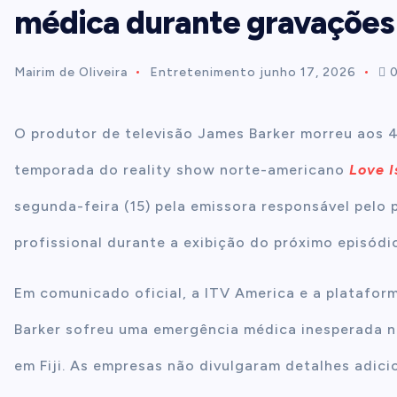
médica durante gravações
t
Mairim de Oliveira
Entretenimento
junho 17, 2026
0
e
n
O produtor de televisão James Barker morreu aos 
temporada do reality show norte-americano
Love 
t
segunda-feira (15) pela emissora responsável pel
profissional durante a exibição do próximo episódi
Em comunicado oficial, a ITV America e a platafo
Barker sofreu uma emergência médica inesperada n
em Fiji. As empresas não divulgaram detalhes adici