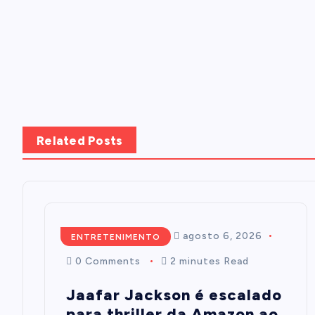
Related Posts
Mairim de Oliveira
agosto 6, 2026
ENTRETENIMENTO
0 Comments
2 minutes Read
Jaafar Jackson é escalado
para thriller da Amazon ao