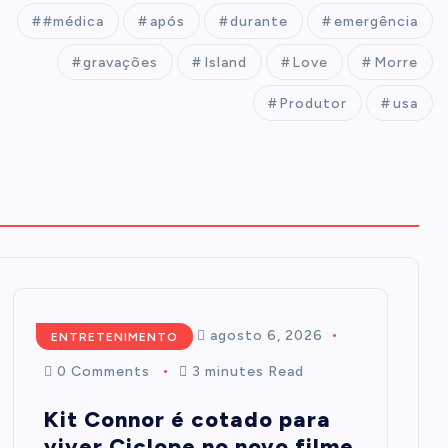
#médica
após
durante
emergência
gravações
Island
Love
Morre
Produtor
usa
Mairim de Oliveira
agosto 6, 2026
ENTRETENIMENTO
0 Comments
3 minutes Read
Kit Connor é cotado para
viver Ciclope no novo filme