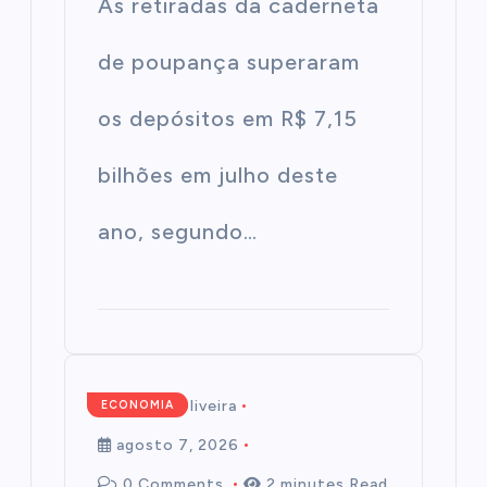
As retiradas da caderneta
de poupança superaram
os depósitos em R$ 7,15
bilhões em julho deste
ano, segundo…
Mairim de Oliveira
ECONOMIA
agosto 7, 2026
0 Comments
2 minutes Read