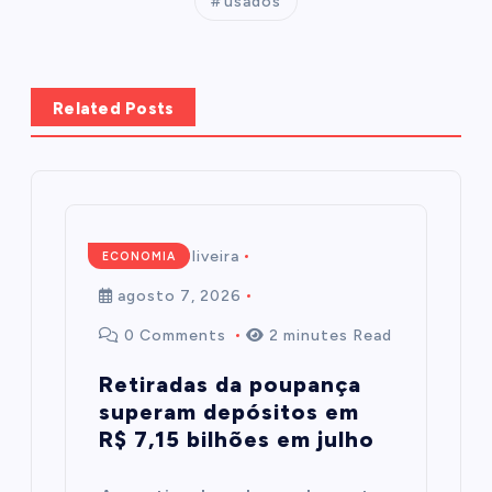
usados
Related Posts
Mairim de Oliveira
ECONOMIA
agosto 7, 2026
0 Comments
2 minutes Read
Retiradas da poupança
superam depósitos em
R$ 7,15 bilhões em julho