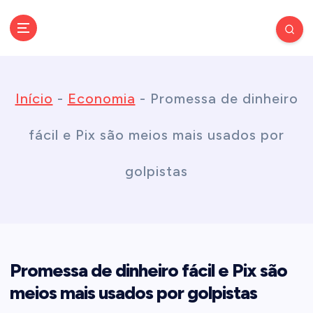
S
k
Conectando você às notícias do Brasil e do mundo com rapidez e
confiabilidade.
i
Início
-
Economia
-
Promessa de dinheiro
p
fácil e Pix são meios mais usados por
t
golpistas
o
c
Promessa de dinheiro fácil e Pix são
o
meios mais usados por golpistas
n