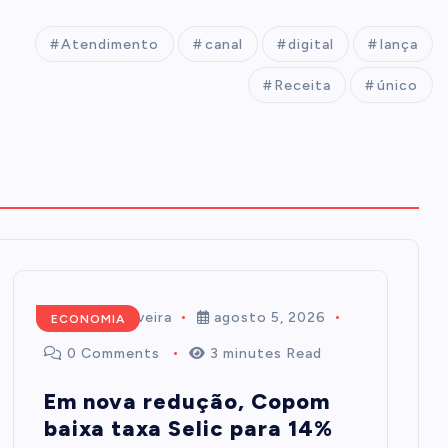
Atendimento
canal
digital
lança
Receita
único
Mairim de Oliveira
agosto 5, 2026
ECONOMIA
0 Comments
3 minutes Read
Em nova redução, Copom
baixa taxa Selic para 14%