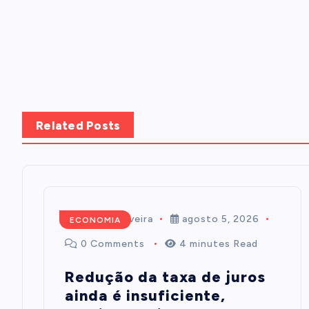
Related Posts
Mairim de Oliveira
agosto 5, 2026
ECONOMIA
0 Comments
4 minutes Read
Redução da taxa de juros
ainda é insuficiente,