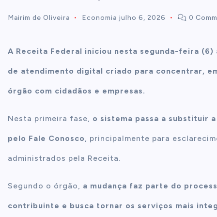
Mairim de Oliveira
Economia
julho 6, 2026
0 Comm
t
e
A Receita Federal iniciou nesta segunda-feira (6)
n
de atendimento digital criado para concentrar, e
órgão com cidadãos e empresas.
t
Nesta primeira fase,
o sistema passa a substituir 
pelo Fale Conosco
, principalmente para esclareci
administrados pela Receita.
Segundo o órgão,
a mudança faz parte do proces
contribuinte e busca tornar os serviços mais inte