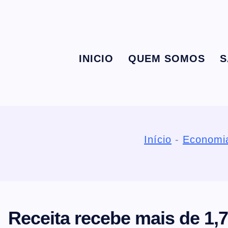
S
k
Conectando você às notícias do Brasil e do mundo com rapidez e confiabilidade.
INICIO
QUEM SOMOS
S
i
p
t
Início
-
Economi
o
c
o
Receita recebe mais de 1,
n