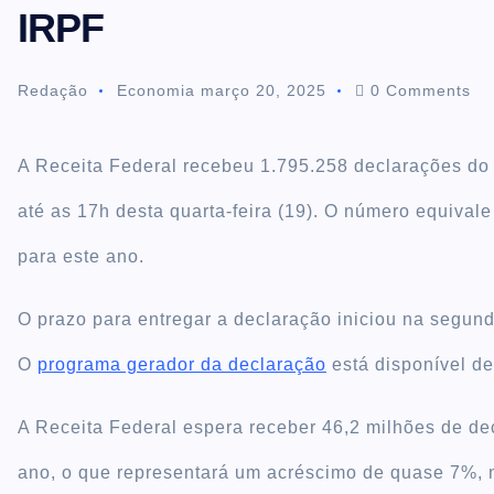
IRPF
t
Redação
Economia
março 20, 2025
0 Comments
e
n
A Receita Federal recebeu 1.795.258 declarações do
até as 17h desta quarta-feira (19). O número equiva
t
para este ano.
O prazo para entregar a declaração iniciou na segund
O
programa gerador da declaração
está disponível des
A Receita Federal espera receber 46,2 milhões de d
ano, o que representará um acréscimo de quase 7%,