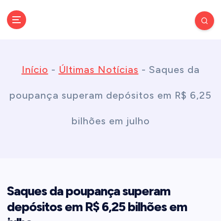
S
k
Conectando você às notícias do Brasil e do mundo com rapidez e
confiabilidade.
i
Início
-
Últimas Notícias
-
Saques da
p
poupança superam depósitos em R$ 6,25
t
bilhões em julho
o
c
Saques da poupança superam
o
depósitos em R$ 6,25 bilhões em
n