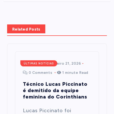
Related Posts
Redação
fevereiro 21, 2026
ÚLTIMAS NOTÍCIAS
0 Comments
1 minute Read
Técnico Lucas Piccinato
é demitido da equipe
feminina do Corinthians
Lucas Piccinato foi