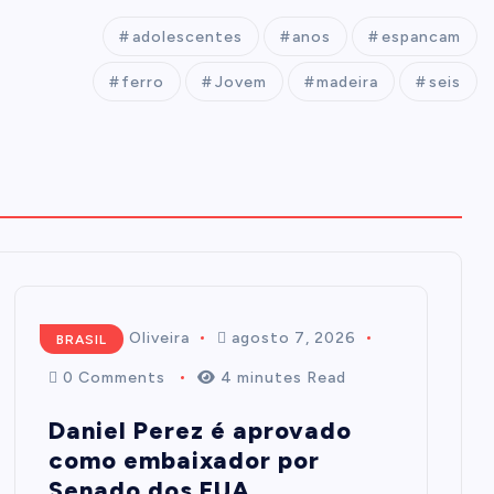
adolescentes
anos
espancam
ferro
Jovem
madeira
seis
Mairim de Oliveira
agosto 7, 2026
BRASIL
0 Comments
4 minutes Read
Daniel Perez é aprovado
como embaixador por
Senado dos EUA