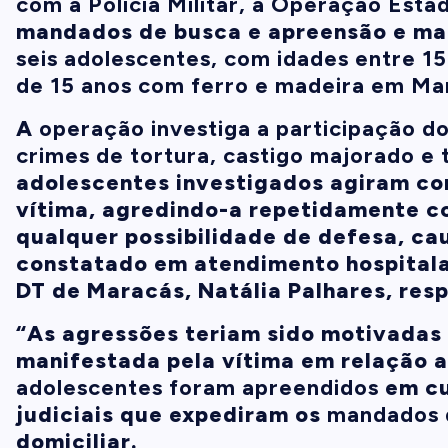
com a Polícia Militar, a Operação Esta
mandados de busca e apreensão e man
se
is adolescentes, com idades entre 1
de 15 anos com ferro e madeira em Ma
A
operação investiga a participação d
crimes de tortura, castigo majorado e 
adolescentes investigados agiram co
vítima, agredindo-a repetidamente c
qualquer possibilidade de defesa, ca
constatado em atendimento hospitalar
DT de Maracás, Natália Palhares, res
“As agressões teriam sido motivadas
manifestada pela vítima em relação 
adolescentes foram apreendidos
em cu
judiciais que expediram os
mandados 
domiciliar.