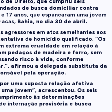
do de Direito
, que cumpriu seis
dados de busca domiciliar contra
5 e 17 anos, que espancaram uma jovem
racas
, Bahia, no dia 30 de abril.
os agressores em atos semelhantes aos
tentativa de homicídio qualificado.
“Os
m extrema crueldade em relação à
om pedaços de madeira e ferro, sem
usando risco à vida, conforme
.”, afirmou a delegada substituta da
ponsável pela operação.
 por uma suposta relação afetiva
a uma jovem”, acrescentou. Os
seis
mprimento às determinações
de internação
provisória e busca