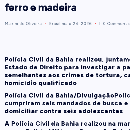
ferro e madeira
t
Mairim de Oliveira
Brasil
maio 24, 2026
0 Comments
e
n
t
Polícia Civil da Bahia realizou, junta
Estado de Direito para investigar a 
semelhantes aos crimes de tortura, c
homicídio qualificado
Polícia Civil da Bahia/Divulgação
Políc
cumpriram seis mandados de busca e
domiciliar contra seis adolescentes
A Polícia
Civil
da Bahia
realizou
na man