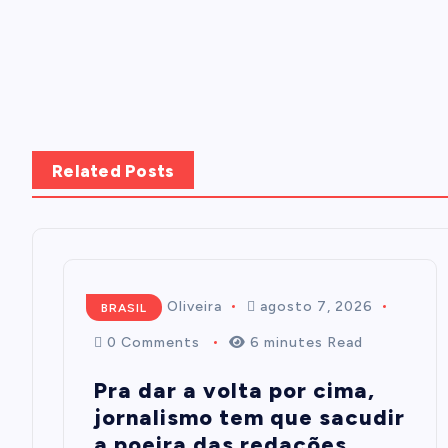
Related Posts
Mairim de Oliveira
agosto 7, 2026
BRASIL
0 Comments
6 minutes Read
Pra dar a volta por cima,
jornalismo tem que sacudir
a poeira das redações