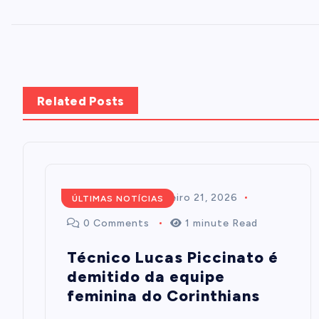
Related Posts
Redação
fevereiro 21, 2026
ÚLTIMAS NOTÍCIAS
0 Comments
1 minute Read
Técnico Lucas Piccinato é
demitido da equipe
feminina do Corinthians