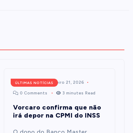
Redação
fevereiro 21, 2026
ÚLTIMAS NOTÍCIAS
0 Comments
3 minutes Read
Vorcaro confirma que não
irá depor na CPMI do INSS
O dono do Banco Master,