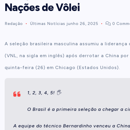
Nações de Vôlei
t
Redação
Últimas Notícias
junho 26, 2025
0 Comm
e
n
A seleção brasileira masculina assumiu a liderança
(VNL, na sigla em inglês) após derrotar a China por 
t
quinta-feira (26) em Chicago (Estados Unidos).
1, 2, 3, 4, 5! 🖐
O Brasil é a primeira seleção a chegar a c
A equipe do técnico Bernardinho venceu a China 