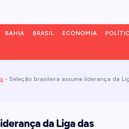
BAHIA
BRASIL
ECONOMIA
POLÍTI
as
-
Seleção brasileira assume liderança da L
liderança da Liga das