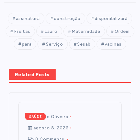
assinatura
construção
disponibilizará
Freitas
Lauro
Maternidade
Ordem
para
Serviço
Sesab
vacinas
Related Posts
Mairim de Oliveira
SAÚDE
agosto 8, 2026
0 Comments