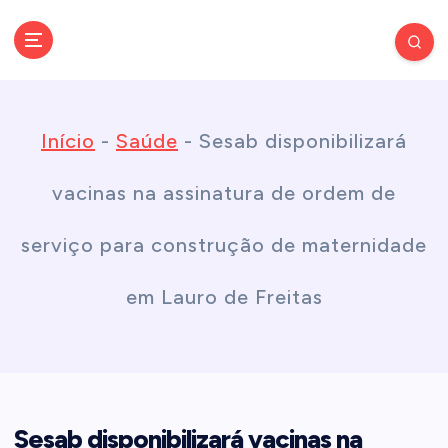
S
k
Conectando você às notícias do Brasil e do mundo com rapidez e
confiabilidade.
i
Início
-
Saúde
-
Sesab disponibilizará
p
vacinas na assinatura de ordem de
t
serviço para construção de maternidade
o
em Lauro de Freitas
c
o
Sesab disponibilizará vacinas na
n