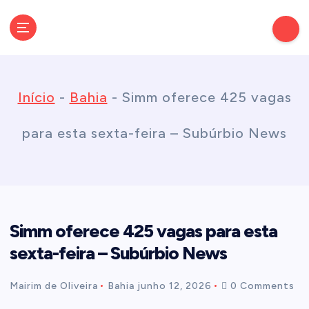
S
k
Conectando você às notícias do Brasil e do mundo com rapidez e
confiabilidade.
i
Início
-
Bahia
-
Simm oferece 425 vagas
p
para esta sexta-feira – Subúrbio News
t
o
Simm oferece 425 vagas para esta
c
sexta-feira – Subúrbio News
o
Mairim de Oliveira
Bahia
junho 12, 2026
0 Comments
n