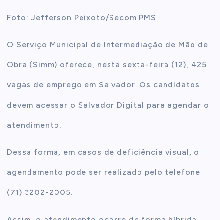
Foto: Jefferson Peixoto/Secom PMS
t
O Serviço Municipal de Intermediação de Mão de
e
Obra (Simm) oferece, nesta sexta-feira (12), 425
n
vagas de emprego em Salvador. Os candidatos
t
devem acessar o Salvador Digital para agendar o
atendimento.
Dessa forma, em casos de deficiência visual, o
agendamento pode ser realizado pelo telefone
(71) 3202-2005.
Assim, o atendimento ocorre de forma híbrida,