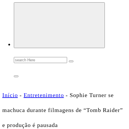
Conectando você às notícias do Brasil e do mundo com rapidez e confiabilidade.
Search
for:
Início
-
Entretenimento
-
Sophie Turner se
machuca durante filmagens de “Tomb Raider”
e produção é pausada