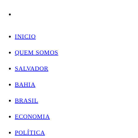
Conectando você às notícias do Brasil e do mundo com rapidez e confiabilidade.
Skip
to
INICIO
content
QUEM SOMOS
SALVADOR
BAHIA
BRASIL
ECONOMIA
POLÍTICA