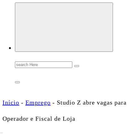
Conectando você às notícias do Brasil e do mundo com rapidez e confiabilidade.
Search
for:
Início
-
Emprego
-
Studio Z abre vagas para
Operador e Fiscal de Loja