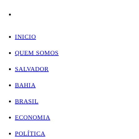
Conectando você às notícias do Brasil e do mundo com rapidez e confiabilidade.
Skip
to
INICIO
content
QUEM SOMOS
SALVADOR
BAHIA
BRASIL
ECONOMIA
POLÍTICA