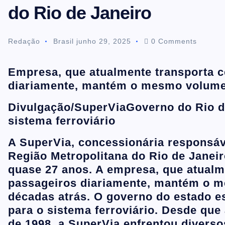
do Rio de Janeiro
t
Redação
Brasil
junho 29, 2025
0 Comments
e
Empresa, que atualmente transporta c
n
diariamente, mantém o mesmo volume 
t
Divulgação/SuperVia
Governo do Rio d
sistema ferroviário
A
SuperVia
, concessionária responsáve
Região Metropolitana do
Rio de Janei
quase 27 anos. A empresa, que atualm
passageiros diariamente, mantém o m
décadas atrás. O governo do estado 
para o sistema ferroviário. Desde q
de 1998, a SuperVia enfrentou divers