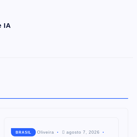
 IA
Mairim de Oliveira
agosto 7, 2026
BRASIL