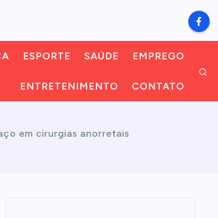
CA
ESPORTE
SAÚDE
EMPREGO
ENTRETENIMENTO
CONTATO
ço em cirurgias anorretais