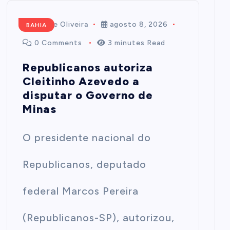
Mairim de Oliveira
agosto 8, 2026
BAHIA
0 Comments
3 minutes Read
Republicanos autoriza
Cleitinho Azevedo a
disputar o Governo de
Minas
O presidente nacional do
Republicanos, deputado
federal Marcos Pereira
(Republicanos-SP), autorizou,