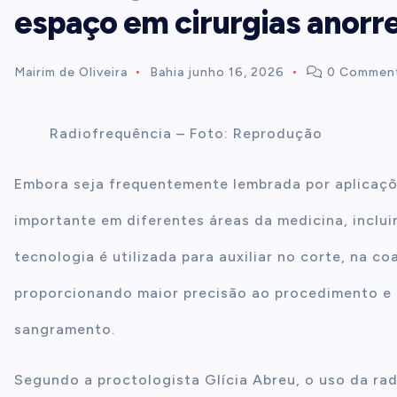
espaço em cirurgias anorre
t
Mairim de Oliveira
Bahia
junho 16, 2026
0 Commen
e
n
Radiofrequência – Foto: Reprodução
t
Embora seja frequentemente lembrada por aplicaçõ
importante em diferentes áreas da medicina, inclui
tecnologia é utilizada para auxiliar no corte, na c
proporcionando maior precisão ao procedimento e 
sangramento.
Segundo a proctologista Glícia Abreu, o uso da r