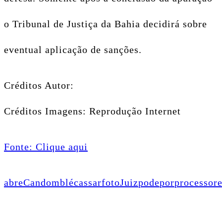
o Tribunal de Justiça da Bahia decidirá sobre
eventual aplicação de sanções.
Créditos Autor:
Créditos Imagens: Reprodução Internet
Fonte: Clique aqui
abre
Candomblé
cassar
foto
Juiz
pode
por
processo
re