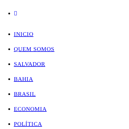
Conectando você às notícias do Brasil e do mundo com rapidez e confiabilidade.
Skip
to
INICIO
content
QUEM SOMOS
SALVADOR
BAHIA
BRASIL
ECONOMIA
POLÍTICA