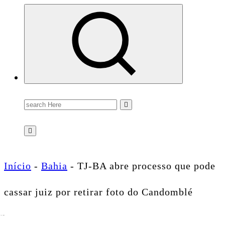
Conectando você às notícias do Brasil e do mundo com rapidez e confiabilidade.
Search
for:
Início
-
Bahia
-
TJ-BA abre processo que pode
cassar juiz por retirar foto do Candomblé