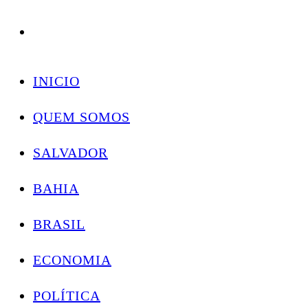
Conectando você às notícias do Brasil e do mundo com rapidez e confiabilidade.
Skip
to
INICIO
content
QUEM SOMOS
SALVADOR
BAHIA
BRASIL
ECONOMIA
POLÍTICA