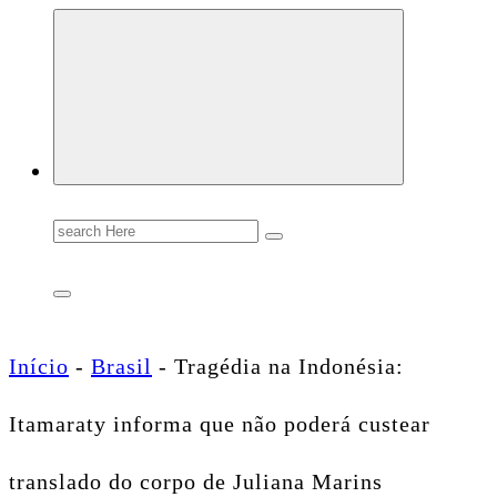
Conectando você às notícias do Brasil e do mundo com rapidez e confiabilidade.
Search
for:
Início
-
Brasil
-
Tragédia na Indonésia:
Itamaraty informa que não poderá custear
translado do corpo de Juliana Marins