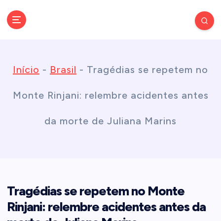
S
k
Conectando você às notícias do Brasil e do mundo com rapidez e
confiabilidade.
i
Início
-
Brasil
-
Tragédias se repetem no
p
Monte Rinjani: relembre acidentes antes
t
da morte de Juliana Marins
o
c
Tragédias se repetem no Monte
o
Rinjani: relembre acidentes antes da
n