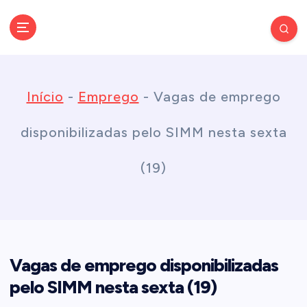
S
k
Conectando você às notícias do Brasil e do mundo com rapidez e
confiabilidade.
i
Início
-
Emprego
-
Vagas de emprego
p
disponibilizadas pelo SIMM nesta sexta
t
(19)
o
c
Vagas de emprego disponibilizadas
o
pelo SIMM nesta sexta (19)
n