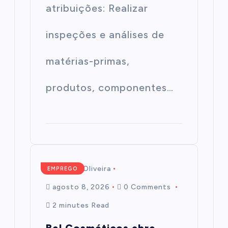
atribuições: Realizar
inspeções e análises de
matérias-primas,
produtos, componentes…
Mairim de Oliveira
EMPREGO
agosto 8, 2026
0 Comments
2 minutes Read