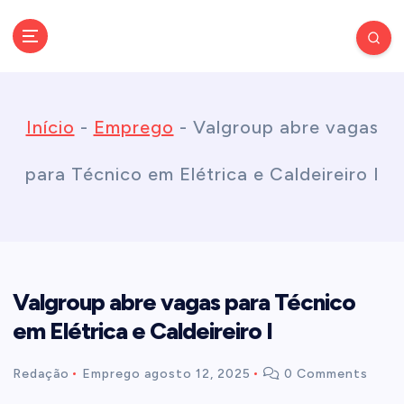
S
k
Conectando você às notícias do Brasil e do mundo com rapidez e
confiabilidade.
i
Início
-
Emprego
-
Valgroup abre vagas
p
para Técnico em Elétrica e Caldeireiro I
t
o
Valgroup abre vagas para Técnico
c
em Elétrica e Caldeireiro I
o
Redação
Emprego
agosto 12, 2025
0 Comments
n