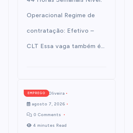
Operacional Regime de
contratação: Efetivo –
CLT Essa vaga também é…
Mairim de Oliveira
EMPREGO
agosto 7, 2026
0 Comments
4 minutes Read