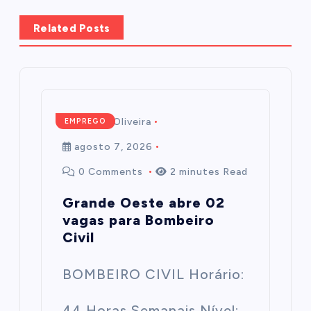
Related Posts
Mairim de Oliveira
EMPREGO
agosto 7, 2026
0 Comments
2 minutes Read
Grande Oeste abre 02
vagas para Bombeiro
Civil
BOMBEIRO CIVIL Horário:
44 Horas Semanais Nível: