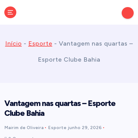
S
k
Conectando você às notícias do Brasil e do mundo com rapidez e
confiabilidade.
i
Início
-
Esporte
-
Vantagem nas quartas –
p
Esporte Clube Bahia
t
o
Vantagem nas quartas – Esporte
c
Clube Bahia
o
Mairim de Oliveira
Esporte
junho 29, 2026
n