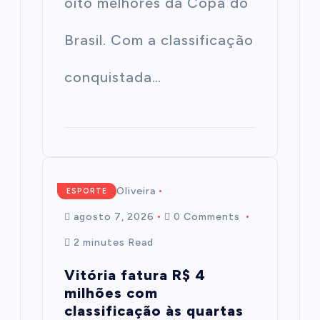
oito melhores da Copa do
Brasil. Com a classificação
conquistada…
Mairim de Oliveira
ESPORTE
agosto 7, 2026
0 Comments
2 minutes Read
Vitória fatura R$ 4
milhões com
classificação às quartas