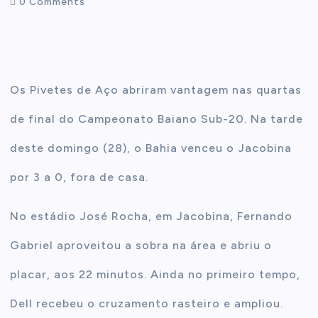
0 Comments
t
e
Os Pivetes de Aço abriram vantagem nas quartas
n
de final do Campeonato Baiano Sub-20. Na tarde
t
deste domingo (28), o Bahia venceu o Jacobina
por 3 a 0, fora de casa.
No estádio José Rocha, em Jacobina, Fernando
Gabriel aproveitou a sobra na área e abriu o
placar, aos 22 minutos. Ainda no primeiro tempo,
Dell recebeu o cruzamento rasteiro e ampliou.