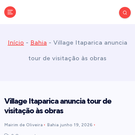
S
k
Conectando você às notícias do Brasil e do mundo com rapidez e
confiabilidade.
i
Início
-
Bahia
-
Village Itaparica anuncia
p
tour de visitação às obras
t
o
Village Itaparica anuncia tour de
c
visitação às obras
o
Mairim de Oliveira
Bahia
junho 19, 2026
n