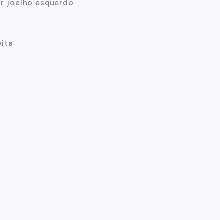
r joelho esquerdo
eita