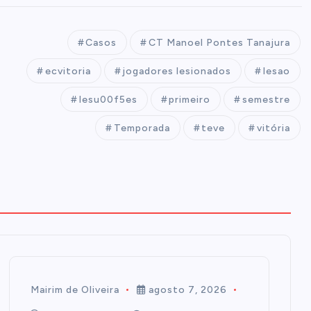
Casos
CT Manoel Pontes Tanajura
ecvitoria
jogadores lesionados
lesao
lesu00f5es
primeiro
semestre
Temporada
teve
vitória
Mairim de Oliveira
agosto 7, 2026