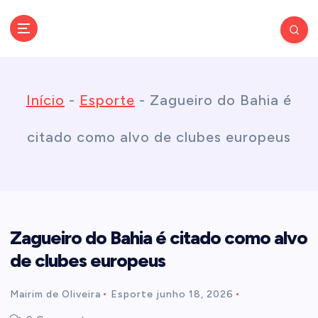
S
k
Conectando você às notícias do Brasil e do mundo com rapidez e
confiabilidade.
i
Início
-
Esporte
-
Zagueiro do Bahia é
p
citado como alvo de clubes europeus
t
o
Zagueiro do Bahia é citado como alvo
c
de clubes europeus
o
Mairim de Oliveira
Esporte
junho 18, 2026
n