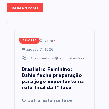
Related Posts
Mairim de Oliveira
ESPORTE
agosto 7, 2026
0 Comments
2 minutes Read
Brasileiro Feminino:
Bahia fecha preparação
para jogo importante na
reta final da 1ª fase
O Bahia está na fase