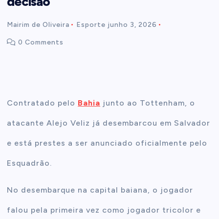
decisão”
t
Mairim de Oliveira
Esporte
junho 3, 2026
0 Comments
e
n
t
Contratado pelo
Bahia
junto ao Tottenham, o
atacante Alejo Veliz já desembarcou em Salvador
e está prestes a ser anunciado oficialmente pelo
Esquadrão.
No desembarque na capital baiana, o jogador
falou pela primeira vez como jogador tricolor e