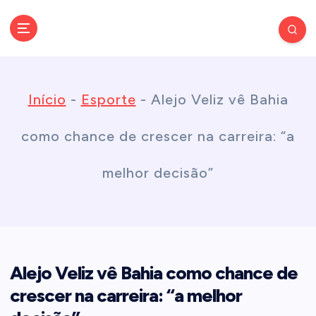
S
k
Conectando você às notícias do Brasil e do mundo com rapidez e
confiabilidade.
i
Início
-
Esporte
-
Alejo Veliz vê Bahia
p
como chance de crescer na carreira: “a
t
melhor decisão”
o
c
Alejo Veliz vê Bahia como chance de
o
crescer na carreira: “a melhor
n