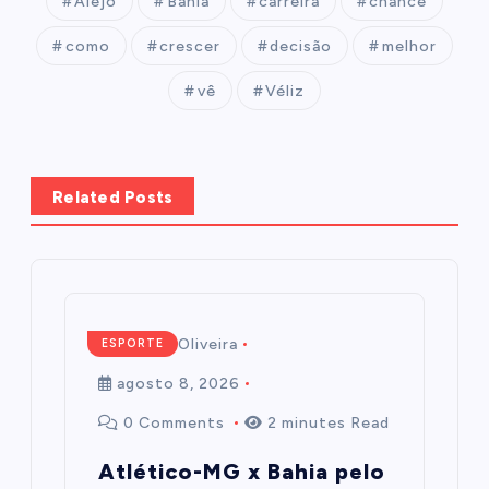
Alejo
Bahia
carreira
chance
como
crescer
decisão
melhor
vê
Véliz
Related Posts
Mairim de Oliveira
ESPORTE
agosto 8, 2026
0 Comments
2 minutes Read
Atlético-MG x Bahia pelo