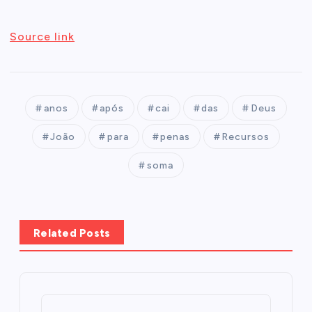
Source link
anos
após
cai
das
Deus
João
para
penas
Recursos
soma
Related Posts