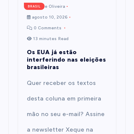
Mairim de Oliveira
BRASIL
agosto 10, 2026
0 Comments
13 minutes Read
Os EUA já estão
interferindo nas eleições
brasileiras
Quer receber os textos
desta coluna em primeira
mão no seu e-mail? Assine
a newsletter Xeque na