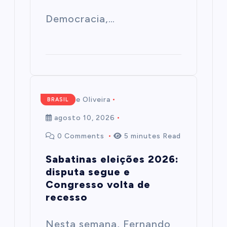
Democracia,…
Mairim de Oliveira
BRASIL
agosto 10, 2026
0 Comments
5 minutes Read
Sabatinas eleições 2026:
disputa segue e
Congresso volta de
recesso
Nesta semana, Fernando