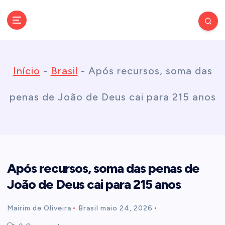
S
k
Conectando você às notícias do Brasil e do mundo com rapidez e
confiabilidade.
i
Início
-
Brasil
-
Após recursos, soma das
p
penas de João de Deus cai para 215 anos
t
o
Após recursos, soma das penas de
c
João de Deus cai para 215 anos
o
Mairim de Oliveira
Brasil
maio 24, 2026
n