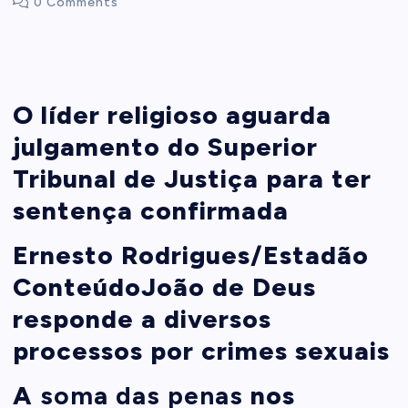
0 Comments
t
e
O líder religioso aguarda
n
julgamento do Superior
Tribunal de Justiça para ter
t
sentença confirmada
Ernesto Rodrigues/Estadão
Conteúdo
João de Deus
responde a diversos
processos por crimes sexuais
A
soma das penas
nos