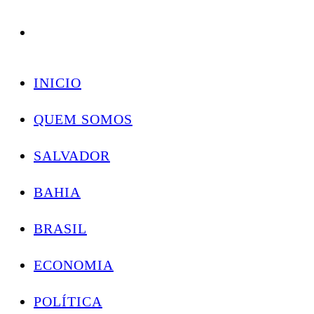
Conectando você às notícias do Brasil e do mundo com rapidez e confiabilidade.
Skip
to
INICIO
content
QUEM SOMOS
SALVADOR
BAHIA
BRASIL
ECONOMIA
POLÍTICA