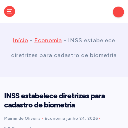
S
k
Conectando você às notícias do Brasil e do mundo com rapidez e
confiabilidade.
i
Início
-
Economia
-
INSS estabelece
p
diretrizes para cadastro de biometria
t
o
INSS estabelece diretrizes para
c
cadastro de biometria
o
Mairim de Oliveira
Economia
junho 24, 2026
n