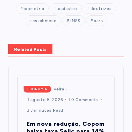
biometria
cadastro
diretrizes
estabelece
INSS
para
Related Posts
Mairim de Oliveira
ECONOMIA
agosto 5, 2026
0 Comments
3 minutes Read
Em nova redução, Copom
baixa taxa Selic para 14%