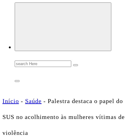
Conectando você às notícias do Brasil e do mundo com rapidez e confiabilidade.
Search
for:
Início
-
Saúde
-
Palestra destaca o papel do
SUS no acolhimento às mulheres vítimas de
violência