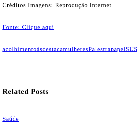
Créditos Imagens: Reprodução Internet
Fonte: Clique aqui
acolhimento
às
destaca
mulheres
Palestra
papel
SU
Related Posts
Saúde