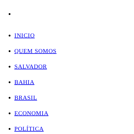
Conectando você às notícias do Brasil e do mundo com rapidez e confiabilidade.
Skip
to
INICIO
content
QUEM SOMOS
SALVADOR
BAHIA
BRASIL
ECONOMIA
POLÍTICA