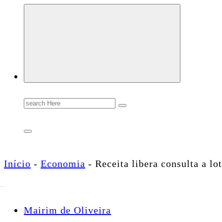
Conectando você às notícias do Brasil e do mundo com rapidez e confiabilidade.
Search
for:
Início
-
Economia
-
Receita libera consulta a lo
Mairim de Oliveira