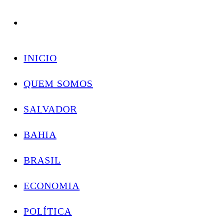
Conectando você às notícias do Brasil e do mundo com rapidez e confiabilidade.
Skip
to
INICIO
content
QUEM SOMOS
SALVADOR
BAHIA
BRASIL
ECONOMIA
POLÍTICA