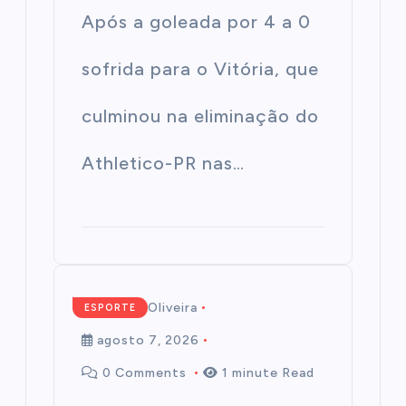
Após a goleada por 4 a 0
sofrida para o Vitória, que
culminou na eliminação do
Athletico-PR nas…
Mairim de Oliveira
ESPORTE
agosto 7, 2026
0 Comments
1 minute Read