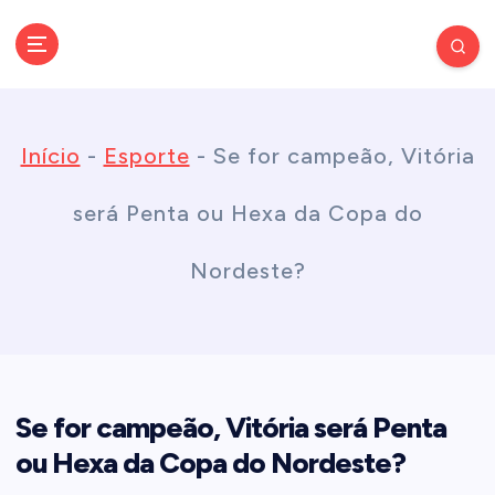
S
k
Conectando você às notícias do Brasil e do mundo com rapidez e
confiabilidade.
i
Início
-
Esporte
-
Se for campeão, Vitória
p
será Penta ou Hexa da Copa do
t
Nordeste?
o
c
Se for campeão, Vitória será Penta
o
ou Hexa da Copa do Nordeste?
n