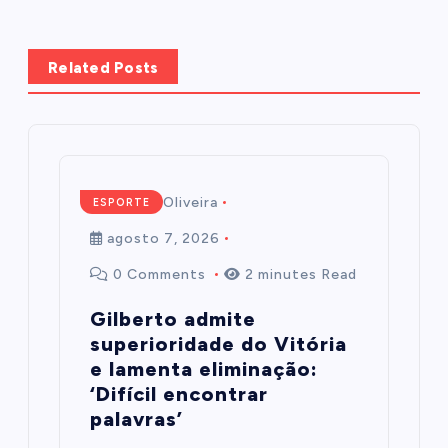
Related Posts
Mairim de Oliveira
ESPORTE
agosto 7, 2026
0 Comments
2 minutes Read
Gilberto admite
superioridade do Vitória
e lamenta eliminação:
‘Difícil encontrar
palavras’