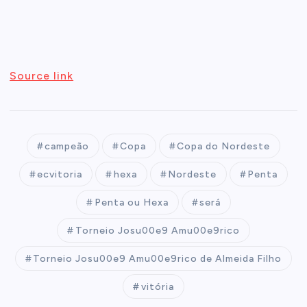
Source link
campeão
Copa
Copa do Nordeste
ecvitoria
hexa
Nordeste
Penta
Penta ou Hexa
será
Torneio Josu00e9 Amu00e9rico
Torneio Josu00e9 Amu00e9rico de Almeida Filho
vitória