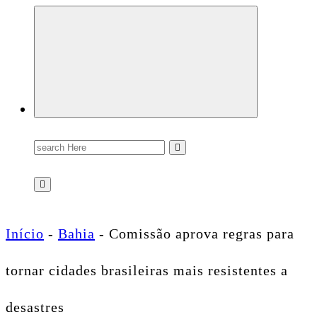
Conectando você às notícias do Brasil e do mundo com rapidez e confiabilidade.
Search
for:
Início
-
Bahia
-
Comissão aprova regras para
tornar cidades brasileiras mais resistentes a
desastres