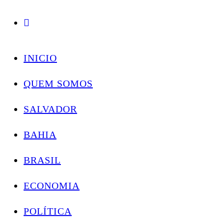
Conectando você às notícias do Brasil e do mundo com rapidez e confiabilidade.
Skip
to
INICIO
content
QUEM SOMOS
SALVADOR
BAHIA
BRASIL
ECONOMIA
POLÍTICA