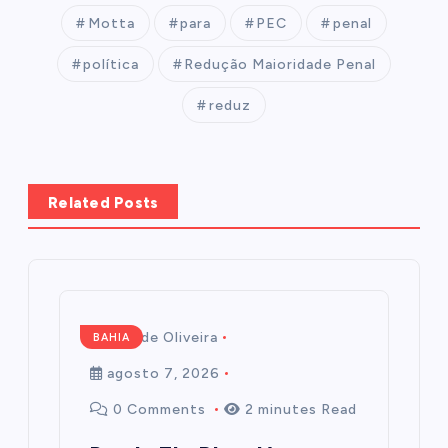
Motta
para
PEC
penal
política
Redução Maioridade Penal
reduz
Related Posts
Mairim de Oliveira
BAHIA
agosto 7, 2026
0 Comments
2 minutes Read