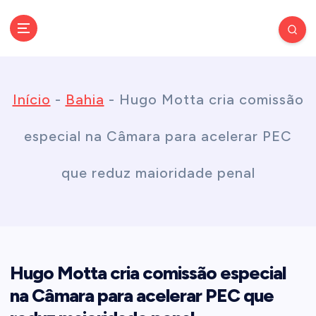
S
k
Conectando você às notícias do Brasil e do mundo com rapidez e
confiabilidade.
i
Início
-
Bahia
-
Hugo Motta cria comissão
p
especial na Câmara para acelerar PEC
t
que reduz maioridade penal
o
c
Hugo Motta cria comissão especial
o
na Câmara para acelerar PEC que
n