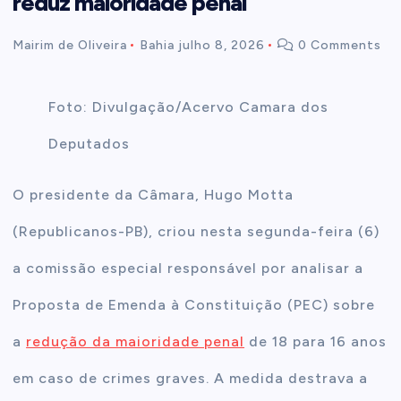
reduz maioridade penal
t
Mairim de Oliveira
Bahia
julho 8, 2026
0 Comments
e
Foto: Divulgação/Acervo Camara dos
n
Deputados
t
O presidente da Câmara, Hugo Motta
(Republicanos-PB), criou nesta segunda-feira (6)
a comissão especial responsável por analisar a
Proposta de Emenda à Constituição (PEC) sobre
a
redução da maioridade penal
de 18 para 16 anos
em caso de crimes graves. A medida destrava a